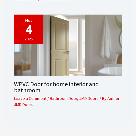
Nov
4
2025
WPVC Door for home interior and
bathroom
Leave a Comment
/
Bathroom Door
,
JMD Doors
/ By
Author
JMD Doors