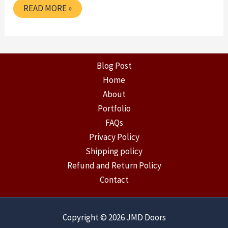
SASTE
READ MORE »
DOOR
KAHAN
SE
KHARIDE
IN
PINJORE
Blog Post
Home
About
Portfolio
FAQs
Privacy Policy
Shipping policy
Refund and Return Policy
Contact
Copyright © 2026 JMD Doors