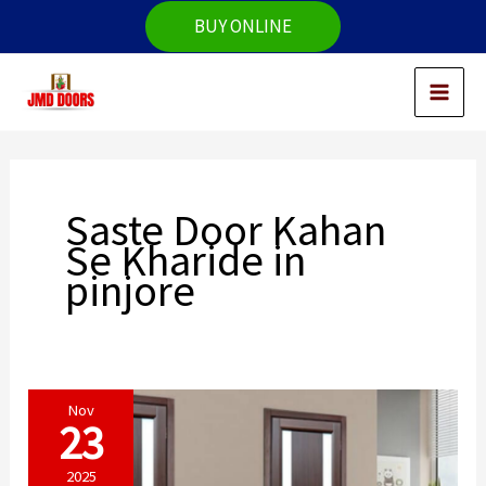
Skip
BUY ONLINE
to
content
Saste Door Kahan
Se Kharide in
pinjore
Nov
23
2025